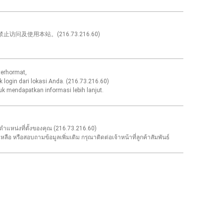
问及使用本站。(216.73.216.60)
erhormat,
k login dari lokasi Anda. (216.73.216.60)
k mendapatkan informasi lebih lanjut.
ำแหน่งที่ตั้งของคุณ (216.73.216.60)
อ หรือสอบถามข้อมูลเพิ่มเติม กรุณาติดต่อเจ้าหน้าที่ลูกค้าสัมพันธ์
 được từ khu vực của bạn. (216.73.216.60)
 Chăm Sóc Khách Hàng để biết thêm chi tiết.