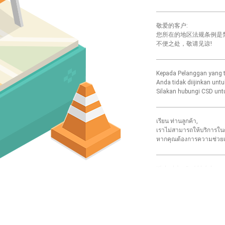
敬爱的客户:
您所在的地区法规条例是禁止访
不便之处，敬请见谅!
Kepada Pelanggan yang t
Anda tidak diijinkan untu
Silakan hubungi CSD untu
เรียน ท่านลูกค้า,
เราไม่สามารถให้บริการในต
หากคุณต้องการความช่วยเหลื
Kính chào Quý khách,
Bạn không thể đăng nhập
Vui lòng liên hệ bộ phận
소중한 고객님께,